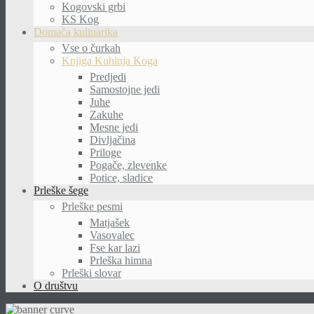
Kogovski grbi
KS Kog
Domača kulinarika
Vse o čurkah
Knjiga Kuhinja Koga
Predjedi
Samostojne jedi
Juhe
Zakuhe
Mesne jedi
Divljačina
Priloge
Pogače, zlevenke
Potice, sladice
Prleške šege
Prleške pesmi
Matjašek
Vasovalec
Fse kar lazi
Prleška himna
Prleški slovar
O društvu