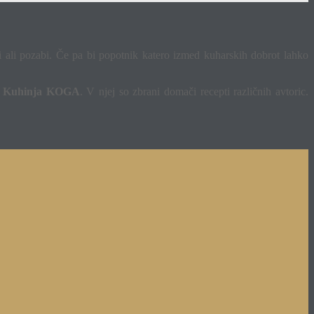
bi ali pozabi. Če pa bi popotnik katero izmed kuharskih dobrot lahko
–
Kuhinja KOGA
. V njej so zbrani domači recepti različnih avtoric.