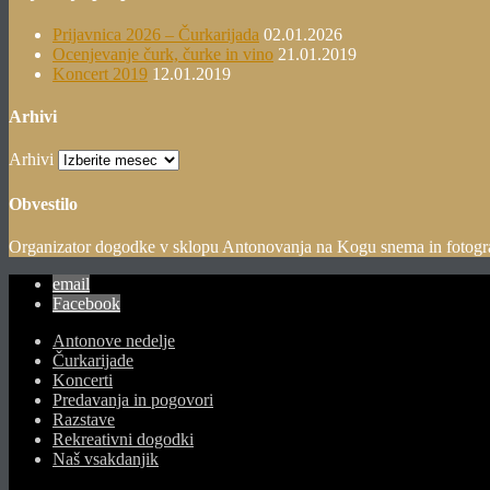
Prijavnica 2026 – Čurkarijada
02.01.2026
Ocenjevanje čurk, čurke in vino
21.01.2019
Koncert 2019
12.01.2019
Arhivi
Arhivi
Obvestilo
Organizator dogodke v sklopu Antonovanja na Kogu snema in fotografi
email
Facebook
Antonove nedelje
Čurkarijade
Koncerti
Predavanja in pogovori
Razstave
Rekreativni dogodki
Naš vsakdanjik