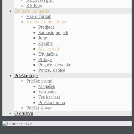
Kogovski grbi
KS Kog
Domača kulinarika
Vse o čurkah
Knjiga Kuhinja Koga
Predjedi
Samostojne jedi
Juhe
Zakuhe
Mesne jedi
Divljačina
Priloge
Pogače, zlevenke
Potice, sladice
Prleške šege
Prleške pesmi
Matjašek
Vasovalec
Fse kar lazi
Prleška himna
Prleški slovar
O društvu