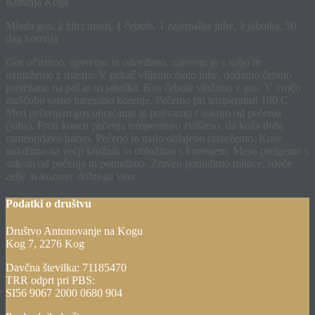
Kuhinja Koga
Mlada gos, 2 žlici masti, 1 čebula, 1 zajemalka juhe, 3 jabolka, 50
dag korenja
Gos očistimo, operemo in odcedimo, natremo jo s soljo in
namažemo z mastjo. V pekač vlijemo malo juhe, dodamo čebulo
prerezano na pol in tri jabolka. Kos čebule vložimo v gos. V vročo
maščobo samo narezano korenje. Pečemo pri temperaturi 180 C.
Med pečenjem gos obračamo in polivamo s sokom od pečenja
(juha). Proti koncu pečenja temperaturo zvišamo, da koža dobi
rumenorjavo barvo. Pečeno in malo ohlajeno razrežemo. Kose
naložimo na večji krožnik in obložimo s korenjem. Meso prelijemo s
sokom od pečenja in ponudimo. Zraven ponudimo mlince, rdeče
zelje in kozarec dobrega vina.
Podatki o društvu
Društvo Antonovanje na Kogu
Kog 7, 2276 Kog
Davčna številka: 71185470
TRR odprt pri PBS:
SI56 9067 2000 0680 904