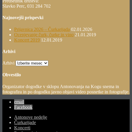
Predsednik društva:
Slavko Perc, 031 284 702
Najnovejši prispevki
Prijavnica 2026 – Čurkarijada
02.01.2026
Ocenjevanje čurk, čurke in vino
21.01.2019
Koncert 2019
12.01.2019
Arhivi
Arhivi
Obvestilo
Organizator dogodke v sklopu Antonovanja na Kogu snema in
fotografira in po dogodku javno objavi video posnetke in fotografije.
email
Facebook
Antonove nedelje
Čurkarijade
Koncerti