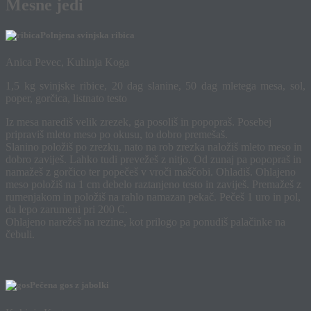
Mesne jedi
Polnjena svinjska ribica
Anica Pevec, Kuhinja Koga
1,5 kg svinjske ribice, 20 dag slanine, 50 dag mletega mesa, sol,
poper, gorčica, listnato testo
Iz mesa narediš velik zrezek, ga posoliš in popopraš. Posebej
pripraviš mleto meso po okusu, to dobro premešaš.
Slanino položiš po zrezku, nato na rob zrezka naložiš mleto meso in
dobro zaviješ. Lahko tudi prevežeš z nitjo. Od zunaj pa popopraš in
namažeš z gorčico ter popečeš v vroči maščobi. Ohladiš. Ohlajeno
meso položiš na 1 cm debelo raztanjeno testo in zaviješ. Premažeš z
rumenjakom in položiš na rahlo namazan pekač. Pečeš 1 uro in pol,
da lepo zarumeni pri 200 C.
Ohlajeno narežeš na rezine, kot prilogo pa ponudiš palačinke na
čebuli.
Pečena gos z jabolki