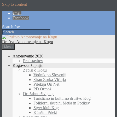
Skip to content
email
Facebook
Search for:
Društvo Antonovanje na Kogu
Menu
Antonovanje 2026
Predstavitev
Kogovska župnija
Zapisi o Kogu
Vodnik po Sloveniji
Stran Zorka Vičarja
Prlekija On Net
PD Ormož
Družabno življenje
Turistično in kulturno društvo Kog
Folklorni skupini Metla in Podkev
Styer klub Kog
Künštni Prleki